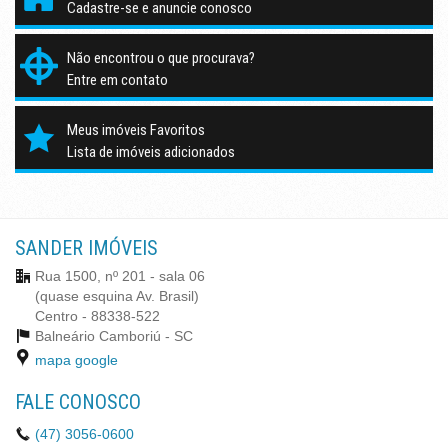
Cadastre-se e anuncie conosco
Não encontrou o que procurava?
Entre em contato
Meus imóveis Favoritos
Lista de imóveis adicionados
SANDER IMÓVEIS
Rua 1500, nº 201 - sala 06
(quase esquina Av. Brasil)
Centro - 88338-522
Balneário Camboriú -
SC
mapa google
FALE CONOSCO
(47)
3056-0600