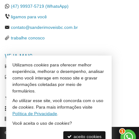
(47)
99937-5719 (WhatsApp)
ligamos para você
contato@sanderimoveisbc.com.br
trabalhe conosco
VEJA MAIS
Utilizamos
cookies
para oferecer melhor
receba nosso newsletter
experiência, melhorar o desempenho, analisar
indicadores financeiros
como você interage em nosso site e gravar
informações coletadas por meio de
cadastre seu imóvel
formulários.
imóveis favoritos
Ao utilizar esse site, você concorda com o uso
de
cookies
. Para mais informações visite
mapa de imóveis
Política de Privacidade
.
Facebook
Você aceita o uso de
cookies
?
1
©
2026
CRECI/SC 4356-J
Política de Privacidade
aceito cookies