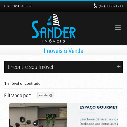
CRECI/SC 4356-J
(47)
3056-0600
Imóveis à Venda
Encontre seu Imóvel
1
imóvel encontrado
Filtrando por:
venda