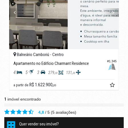
Balneário Camboriú -
Centro
#1.345
Apartamento no Edifício Charmant Residence
4
5
3
279,
131,
00
00
R$ 1.622.900,
a partir de
00
1
imóvel encontrado
4,8
/
5
(
5
avaliações)
Quer vender seu imóvel?