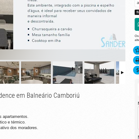
a
f
Os
al
idence em Balneário Camboriú
os apartamentos.
ico e térmico.
ativo dos moradores.