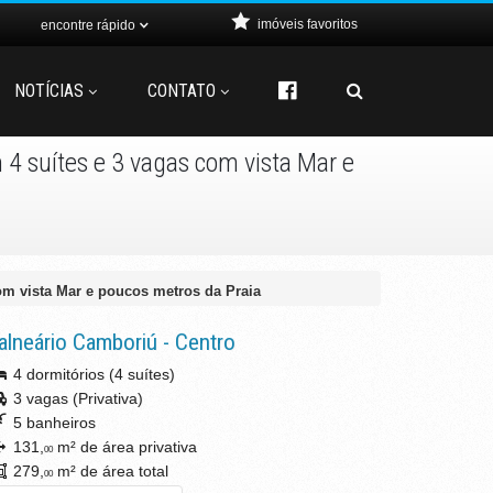
imóveis favoritos
encontre rápido
NOTÍCIAS
CONTATO
 4 suítes e 3 vagas com vista Mar e
om vista Mar e poucos metros da Praia
alneário Camboriú
-
Centro
4 dormitórios (4 suítes)
3 vagas (Privativa)
5 banheiros
131,
m² de área privativa
00
279,
m² de área total
00