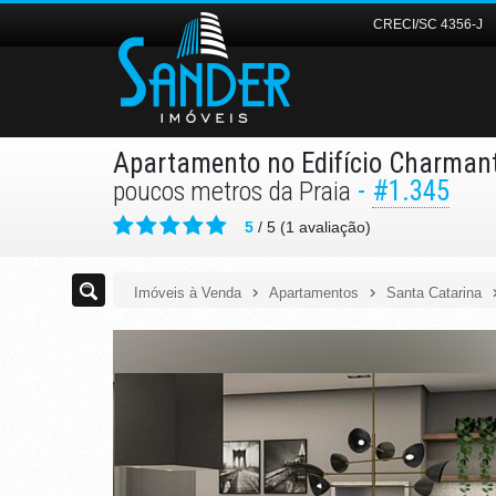
CRECI/SC 4356-J
Apartamento no Edifício Charman
-
#1.345
poucos metros da Praia
5
/
5
(
1
avaliação)
Imóveis à Venda
Apartamentos
Santa Catarina