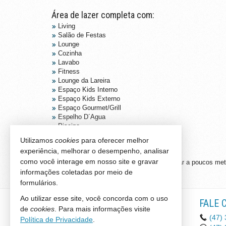
Área de lazer completa com:
Living
Salão de Festas
Lounge
Cozinha
Lavabo
Fitness
Lounge da Lareira
Espaço Kids Interno
Espaço Kids Externo
Espaço Gourmet/Grill
Espelho D´Agua
Piscina
Lounge Coberto
Utilizamos
cookies
para oferecer melhor
Lavabo externo
experiência, melhorar o desempenho, analisar
Ambientes entregues mobiliados.
como você interage em nosso site e gravar
Apartamento de Alto Padrão com vista Mar a poucos met
informações coletadas por meio de
formulários.
Ao utilizar esse site, você concorda com o uso
SANDER IMÓVEIS
FALE 
de
cookies
. Para mais informações visite
Rua 1500, nº 201 - sala 06
(47)
Política de Privacidade
.