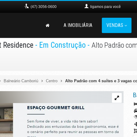
(47)
3056-0600
ligamos para você
A IMOBILIÁRIA
VENDAS
t Residence
- Em Construção
-
Alto Padrão com
Balneário Camboriú
Centro
Alto Padrão com 4 suítes e 3 vagas c
B