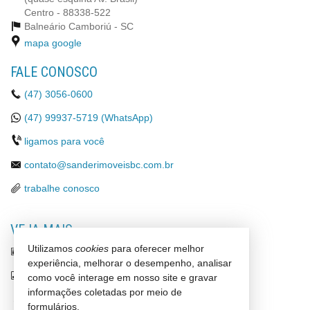
Centro - 88338-522
Balneário Camboriú -
SC
mapa google
FALE CONOSCO
(47)
3056-0600
(47)
99937-5719 (WhatsApp)
ligamos para você
contato@sanderimoveisbc.com.br
trabalhe conosco
VEJA MAIS
Utilizamos
cookies
para oferecer melhor
receba nosso newsletter
experiência, melhorar o desempenho, analisar
indicadores financeiros
como você interage em nosso site e gravar
informações coletadas por meio de
cadastre seu imóvel
formulários.