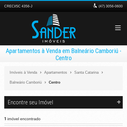
CRECI/SC 4356-J
(47)
3056-0600
Apartamentos à Venda em Balneário Camboriú -
Centro
Imóveis à Venda
Apartamentos
Santa Catarina
Balneário Camboriú
Centro
Encontre seu Imóvel
1
imóvel encontrado