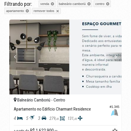
Filtrando por:
venda
balneário camboriú
centro
remover todos
apartamento
Balneário Camboriú -
Centro
#1.345
Apartamento no Edifício Charmant Residence
4
5
3
279,
131,
00
00
R$ 1.622.900,
a partir de