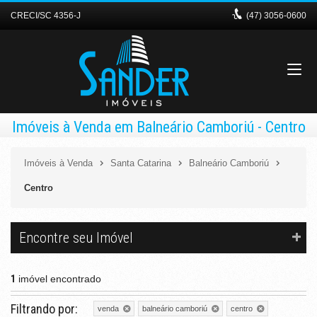
CRECI/SC 4356-J
(47)
3056-0600
Imóveis à Venda em Balneário Camboriú - Centro
Imóveis à Venda
Santa Catarina
Balneário Camboriú
Centro
Encontre seu Imóvel
1
imóvel encontrado
Filtrando por:
venda
balneário camboriú
centro