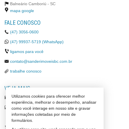
Balneário Camboriú -
SC
mapa google
FALE CONOSCO
(47)
3056-0600
(47)
99937-5719 (WhatsApp)
ligamos para você
contato@sanderimoveisbc.com.br
trabalhe conosco
VEJA MAIS
Utilizamos
cookies
para oferecer melhor
receba nosso newsletter
experiência, melhorar o desempenho, analisar
indicadores financeiros
como você interage em nosso site e gravar
informações coletadas por meio de
cadastre seu imóvel
formulários.
imóveis favoritos