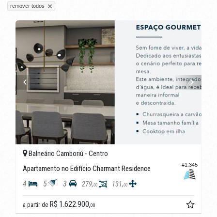
remover todos
Balneário Camboriú -
Centro
#1.345
Apartamento no Edifício Charmant Residence
4
5
3
279,
131,
00
00
R$ 1.622.900,
a partir de
00